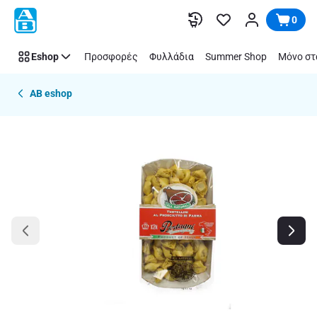
Παράλειψη
0
Eshop
Προσφορές
Φυλλάδια
Summer Shop
Μόνο στ
AB eshop