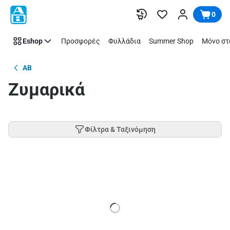
Παράλειψη
0
Eshop
Προσφορές
Φυλλάδια
Summer Shop
Μόνο στ
AB
Ζυμαρικά
Φίλτρα & Ταξινόμηση