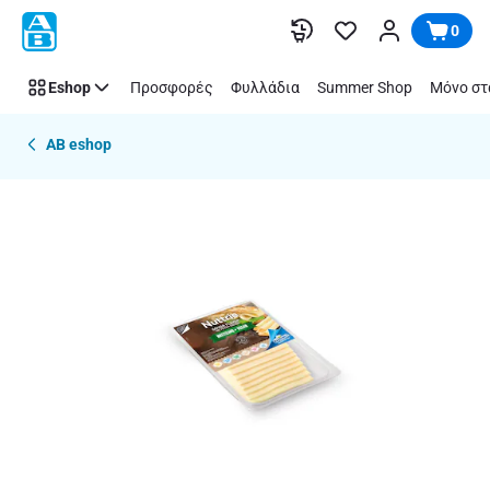
Παράλειψη
0
Eshop
Προσφορές
Φυλλάδια
Summer Shop
Μόνο στ
AB eshop