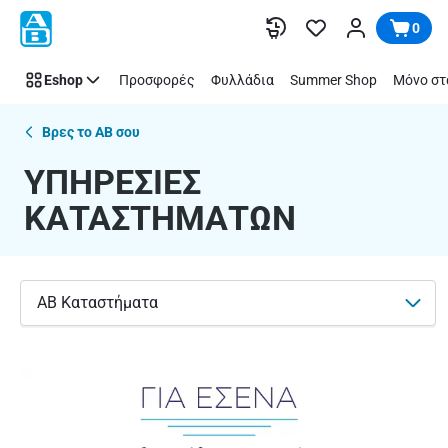
ΥΠΗΡΕΣΙΕΣ
Παράλειψη
0
ΚΑΤΑΣΤΗΜΑΤΩΝ
Eshop
Προσφορές
Φυλλάδια
Summer Shop
Μόνο στ
Βρες το AB σου
ΥΠΗΡΕΣΙΕΣ
ΚΑΤΑΣΤΗΜΑΤΩΝ
AB Καταστήματα