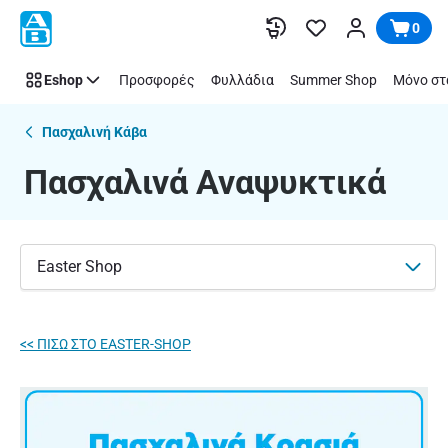
Πασχαλινά
Παράλειψη
0
Αναψυκτικά
|
Eshop
Προσφορές
Φυλλάδια
Summer Shop
Μόνο στ
ΑΒ
Βασιλόπουλος
Πασχαλινή Κάβα
Πασχαλινά Αναψυκτικά
Easter Shop
<< ΠΙΣΩ ΣΤΟ EASTER-SHOP