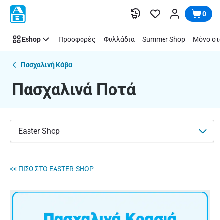
Πασχαλινά
Παράλειψη
0
Ποτά
|
Eshop
Προσφορές
Φυλλάδια
Summer Shop
Μόνο στ
ΑΒ
Βασιλόπουλος
Πασχαλινή Κάβα
Πασχαλινά Ποτά
Easter Shop
<< ΠΙΣΩ ΣΤΟ EASTER-SHOP