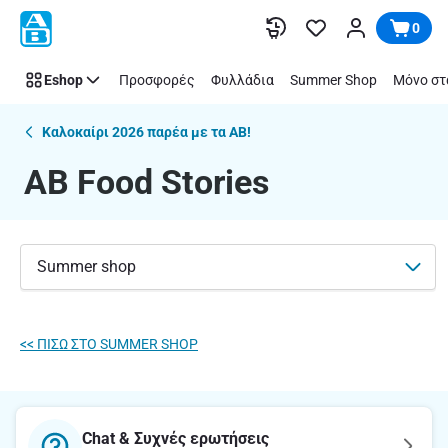
Food
Παράλειψη
0
Stories
|
Eshop
Προσφορές
Φυλλάδια
Summer Shop
Μόνο στ
ΑΒ
Βασιλόπουλος
Καλοκαίρι 2026 παρέα με τα ΑΒ!
AB Food Stories
Summer shop
<< ΠΙΣΩ ΣΤΟ SUMMER SHOP
Chat & Συχνές ερωτήσεις