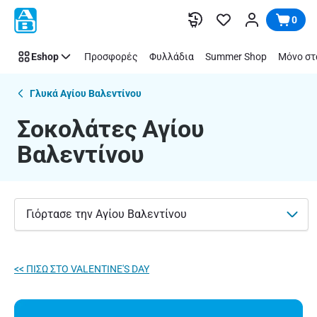
Σοκολάτες
Παράλειψη
0
Αγίου
Βαλεντίνου
Eshop
Προσφορές
Φυλλάδια
Summer Shop
Μόνο στ
|
ΑΒ
Βασιλόπουλος
Γλυκά Αγίου Βαλεντίνου
Σοκολάτες Αγίου
Βαλεντίνου
Γιόρτασε την Αγίου Βαλεντίνου
<< ΠΙΣΩ ΣΤO VALENTINE'S DAY