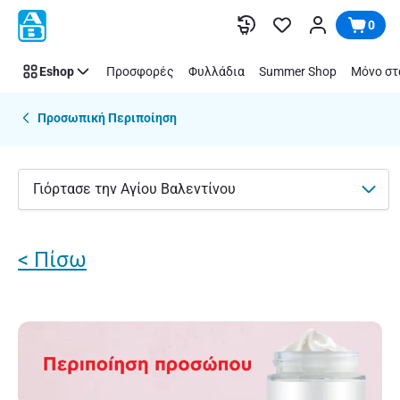
Για
Παράλειψη
0
Εκείνον
Eshop
Προσφορές
Φυλλάδια
Summer Shop
Μόνο στ
Προσωπική Περιποίηση
Γιόρτασε την Αγίου Βαλεντίνου
< Πίσω