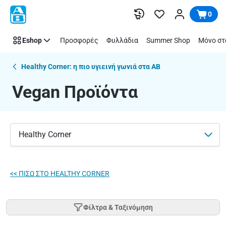
Vegan
Παράλειψη
0
Προϊόντα
|
Eshop
Προσφορές
Φυλλάδια
Summer Shop
Μόνο στ
ΑΒ
Βασιλόπουλος
Healthy Corner: η πιο υγιεινή γωνιά στα ΑΒ
Vegan Προϊόντα
Healthy Corner
<< ΠΙΣΩ ΣΤO HEALTHY CORNER
Φίλτρα & Ταξινόμηση