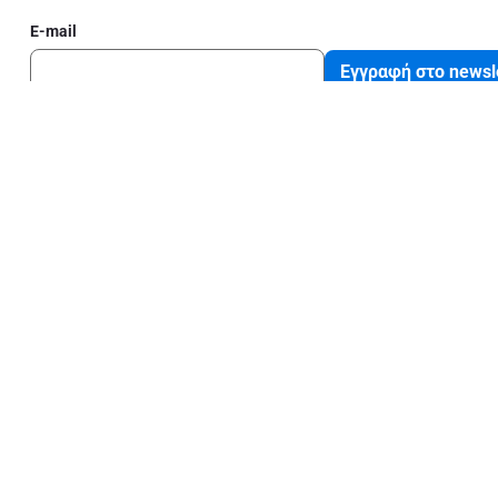
E-mail
Εγγραφή στο newsl
με το ΑΒ
Νομικές πληρ
Όροι και Προϋποθ
ΑΒ
Δήλωση εφαρμογή
Β
Πολιτική Απορρή
Cookies
Ε.Μ.Η: 000267201000