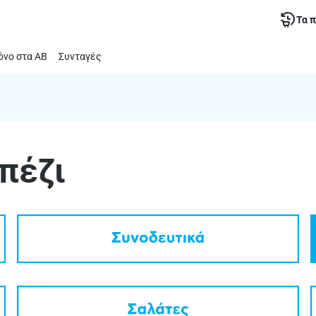
Τα 
νο στα ΑΒ
Συνταγές
πέζι