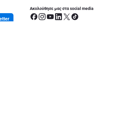
Ακολούθησε μας στα social media
etter
οφορίες
έσεις
ς Ευρωπαϊκής Οδηγίας Πρόσβασης
του
100% ασφαλείς πληρωμές