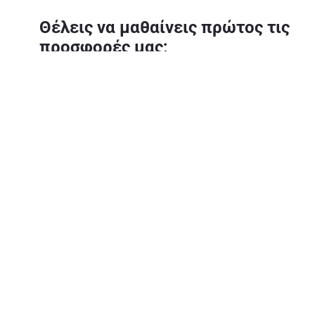
Θέλεις να μαθαίνεις πρώτος τις
προσφορές μας;
Κατέβασε την εφαρμογή
Σχετικά 
Η εταιρεία
Υπεύθυνη 
Καριέρα Α
Ασφάλεια
Αριθμός Γ.
Copyright © 2026 All rights reserved. Delhaize Group.