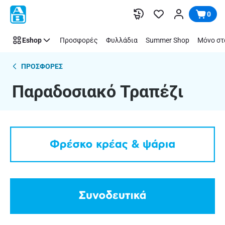
Παραδοσιακό
Παράλειψη
0
Τραπέζι
Eshop
Προσφορές
Φυλλάδια
Summer Shop
Μόνο στ
ΠΡΟΣΦΟΡΕΣ
Παραδοσιακό Τραπέζι