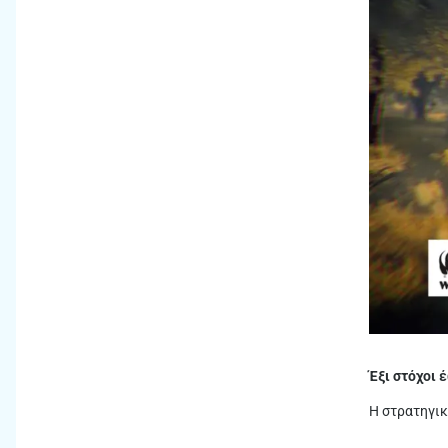
Έξι στόχοι 
Η στρατηγικ