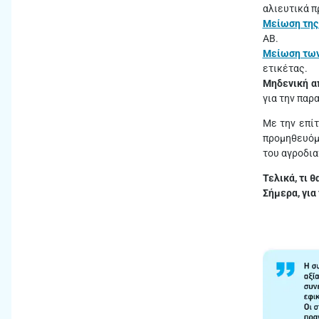
αλιευτικά π
Μείωση της
ΑΒ.
Μείωση των
ετικέτας.
Μηδενική α
για την παρ
Με την επί
προμηθευόμ
του αγροδι
Τελικά, τι 
Σήμερα, για 