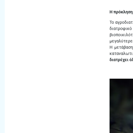
Η πρόκληση
Το αγροδιατ
διατροφικό
βιοποικιλό
μεγαλύτερες
H μετάβαση
καταναλωτ
διατρέχει ό