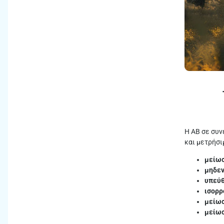
Η ΑΒ σε συν
και μετρήσι
μείω
μηδεν
υπεύθ
ισορρ
μείωσ
μείωσ