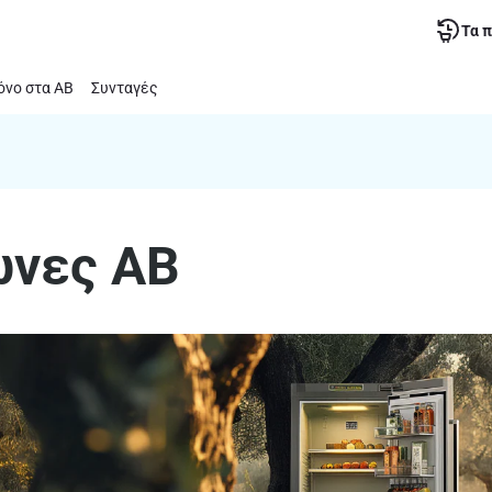
Τα 
νο στα ΑΒ
Συνταγές
ώνες ΑΒ