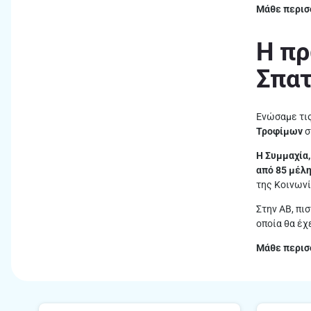
Μάθε περισ
Η πρ
Σπα
Ενώσαμε τις
Τροφίμων
σ
Η Συμμαχία,
από 85 μέλ
της Κοινωνί
Στην ΑΒ, πι
οποία θα έχ
Μάθε περισσ