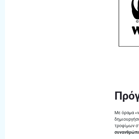
Πρόγ
Με όραμα «ν
δημιουργήσ
τροφίμων σ
συνανθρώπου