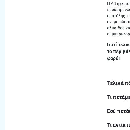
Η ΑΒ ηγείτα
προκειμένου
σπατάλης τρ
ενημερώσου
αλυσίδας γι
συμπεριφοράς
Γιατί τελ
το περιβάλ
φορά!
Τελικά π
Τι πετάμ
Εσύ πετά
Τι αντίκ