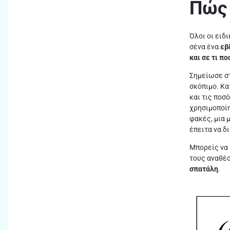
Πώς 
Όλοι οι ειδ
σένα ένα
εβ
και σε τι π
Σημείωσε σ
σκόπιμο. Κα
και τις ποσ
χρησιμοποίη
φακές, μια 
έπειτα να δ
Μπορείς να
τους αναθέσ
σπατάλη
.