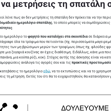
να μετρήσεις τη σπατάλη σ
ικοί λένε πως αν δεν μετρήσεις τη σπατάλη δεν πρόκειται να την περι
δομαδιαίο ημερολόγιο σπατάλης
, το οποίο μπορείς να συμπληρώσεις
οσότητες
.
το ημερολόγιο το
φαγητό που καταλήγει στα σκουπίδια
σε διάρκεια μ
τάγραψε όλα τα τρόφιμα που πετιούνται (πχ. περισσεύματα μαγειρεμ
ότητες των μη-βρώσιμων μερών των τροφίμων, όπως πχ. φλούδες φρο
σε μια ζυγαριά κουζίνας αν έχεις διαθέσιμη. Ειδάλλως, κάνε μια ποι
μπανάνα, μια κούπα ρύζι, κοκ). Στόχος αυτής της άσκησης είναι να κα
ιαμορφώσεις ανάλογα τις αγορές σου και τις
πρακτικές προετοιμασί
 κατεβάσεις το ημερολόγιο
εδώ
, να το εκτυπώσεις και να το χρησιμοπ
εις τη μέτρηση. Εκτός του ότι θα το ευχαριστηθούν, θα κατανοήσουν μ