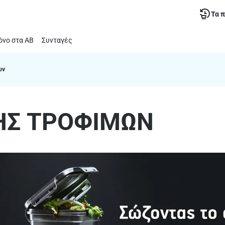
Τα 
νο στα ΑΒ
Συνταγές
ων
ΗΣ ΤΡΟΦΙΜΩΝ