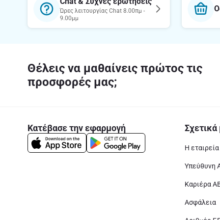
Chat & Συχνές ερωτήσεις
Ο
Ώρες λειτουργίας Chat 8.00πμ -
9.00μμ
Θέλεις να μαθαίνεις πρώτος τις
προσφορές μας;
Κατέβασε την εφαρμογή
Σχετικά 
Η εταιρεία
Υπεύθυνη 
Καριέρα Α
Ασφάλεια