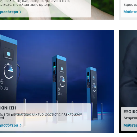
ς με όλες τις πληροφορίες για ανθεκτικές
ις κατά της κλιματικής κρίσης.
Είμαστ
ρισσότερα
Μάθετε
ΚΙΝΗΣΗ
ΕΞΟΙΚ
με το μεγαλύτερο δίκτυο φόρτισης ηλεκτρικών
ν!
Δεσμευό
ρισσότερα
Μάθετε