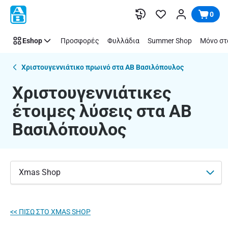
Χριστουγεννιάτικες
Παράλειψη
0
έτοιμες
λύσεις
Eshop
Προσφορές
Φυλλάδια
Summer Shop
Μόνο στ
|
ΑΒ
Βασιλόπουλος
Χριστουγεννιάτικο πρωινό στα ΑΒ Βασιλόπουλος
Χριστουγεννιάτικες
έτοιμες λύσεις στα ΑΒ
Βασιλόπουλος
Xmas Shop
<< ΠΙΣΩ ΣΤO XMAS SHOP