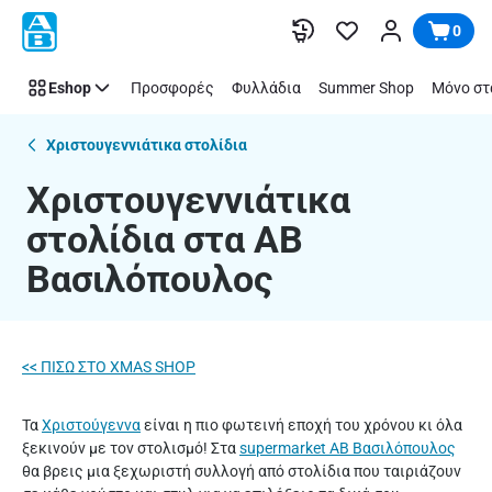
Χριστουγεννιάτικα
Παράλειψη
0
στολίδια
|
Eshop
Προσφορές
Φυλλάδια
Summer Shop
Μόνο στ
ΑΒ
Βασιλόπουλος
Χριστουγεννιάτικα στολίδια
Χριστουγεννιάτικα
στολίδια στα ΑΒ
Βασιλόπουλος
<< ΠΙΣΩ ΣΤO XMAS SHOP
Τα
Χριστούγεννα
είναι η πιο φωτεινή εποχή του χρόνου κι όλα
ξεκινούν με τον στολισμό! Στα
supermarket AB Βασιλόπουλος
θα βρεις μια ξεχωριστή συλλογή από στολίδια που ταιριάζουν