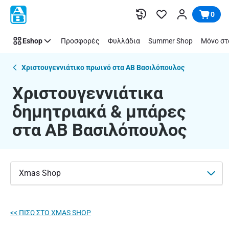
Χριστουγεννιάτικα
Παράλειψη
0
δημητριακά
&
Eshop
Προσφορές
Φυλλάδια
Summer Shop
Μόνο στ
μπάρες
|
ΑΒ
Χριστουγεννιάτικο πρωινό στα ΑΒ Βασιλόπουλος
Βασιλόπουλος
Χριστουγεννιάτικα
δημητριακά & μπάρες
στα ΑΒ Βασιλόπουλος
Xmas Shop
<< ΠΙΣΩ ΣΤO XMAS SHOP