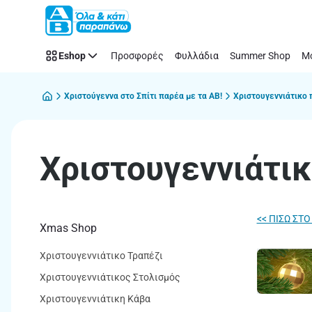
Χριστουγεννιάτικοι
Παράλειψη
χυμοί
|
Eshop
Προσφορές
Φυλλάδια
Summer Shop
Μό
ΑΒ
Βασιλόπουλος
Χριστούγεννα στο Σπίτι παρέα με τα ΑΒ!
Χριστουγεννιάτικο
Χριστουγεννιάτικ
<< ΠΙΣΩ ΣΤ
Xmas Shop
Χριστουγεννιάτικο Τραπέζι
Χριστουγεννιάτικος Στολισμός
Χριστουγεννιάτικη Κάβα