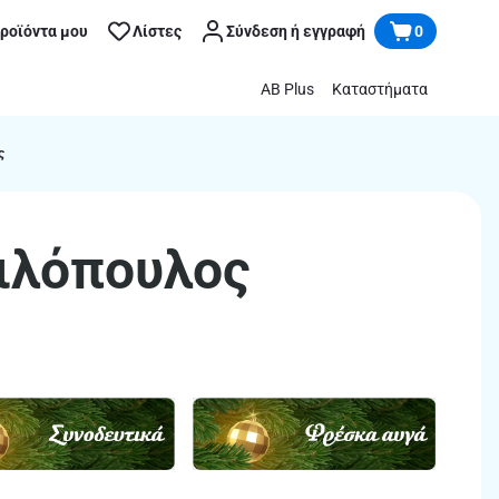
προϊόντα μου
Λίστες
Σύνδεση ή εγγραφή
0
AB Plus
Καταστήματα
ς
σιλόπουλος