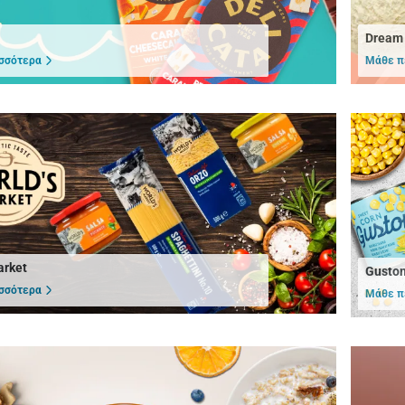
Dream
σσότερα
Μάθε π
arket
Gusto
σσότερα
Μάθε π