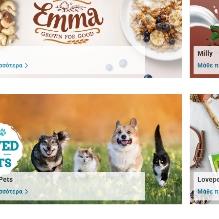
Milly
σσότερα
Μάθε π
Pets
Lovep
σσότερα
Μάθε π