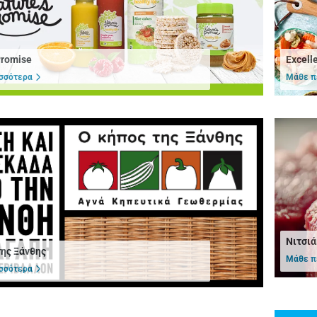
Promise
Excell
σσότερα
Μάθε π
Νιτσιά
της Ξάνθης
Μάθε π
σσότερα