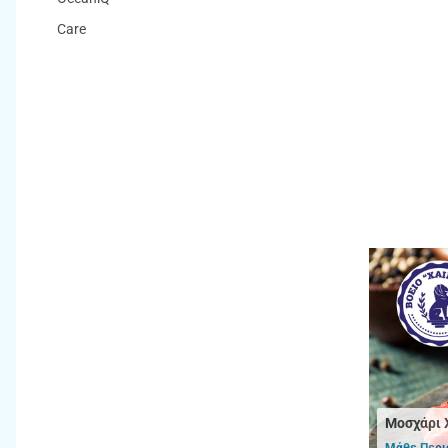
Care
Μοσχάρι 
Μάθε Περι