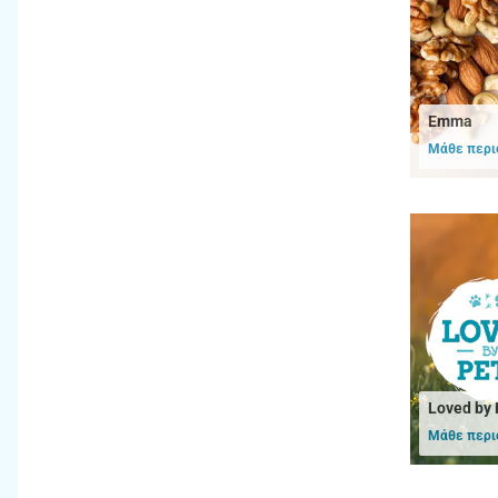
Emma
Μάθε περι
Loved by 
Μάθε περι