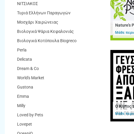
ΝΙΤΣΙΑΚΟΣ
Τυριά Ελλήνων Παραγωγών
Μοσχάρι Χαιρώνειας
Nature's 
Βιολογικά Ψάρια Κεφαλονιάς
Μάθε περι
Βιολογικά Κοτόπουλα Biogreco
Perla
Delicata
Dream & Co
World's Market
Gustona
Emma
Milly
Ο Κήπος 
Μάθε περι
Loved by Pets
Lovepet
OceaniQ