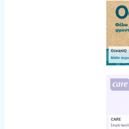
OceaniQ
Μάθε περι
CARE
Σειρά προϊ