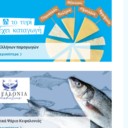
 Ελλήνων παραγωγών
ερισσότερα
ικά Ψάρια Κεφαλονιάς
ερισσότερα