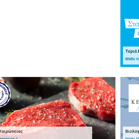
Τυριά
Μάθε π
Χαιρώνειας
Βιολογ
σσότερα
Μάθε Π