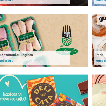
ά Κοτόπουλα Biogreco
Perla
σσότερα
Μάθε π