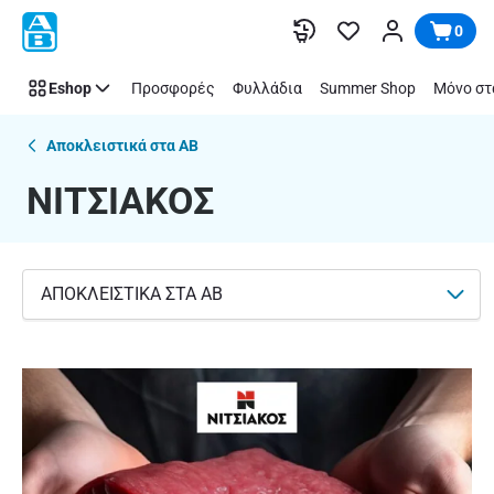
ΝΙΤΣΙΑΚΟΣ
Παράλειψη
0
Eshop
Προσφορές
Φυλλάδια
Summer Shop
Μόνο στ
Αποκλειστικά στα ΑΒ
ΝΙΤΣΙΑΚΟΣ
ΑΠΟΚΛΕΙΣΤΙΚΑ ΣΤΑ ΑΒ