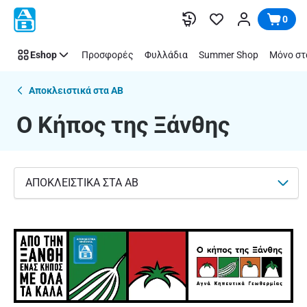
Ο
Παράλειψη
0
Κήπος
της
Eshop
Προσφορές
Φυλλάδια
Summer Shop
Μόνο στ
Ξάνθης
Αποκλειστικά στα ΑΒ
Ο Κήπος της Ξάνθης
ΑΠΟΚΛΕΙΣΤΙΚΑ ΣΤΑ ΑΒ