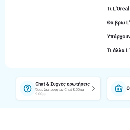
Τι L'Orea
Θα βρω L
Υπάρχουν
Τι άλλα L
Chat & Συχνές ερωτήσεις
Ο
Ώρες λειτουργίας Chat 8.00πμ -
9.00μμ
Θέλεις να μαθαίνεις πρώτος τις