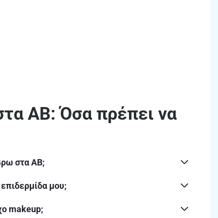
τα ΑΒ: Όσα πρέπει να
βρω στα ΑΒ;
 επιδερμίδα μου;
οχο makeup;