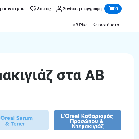
προϊόντα μου
Λίστες
Σύνδεση ή εγγραφή
0
AB Plus
Καταστήματα
ακιγιάζ στα ΑΒ