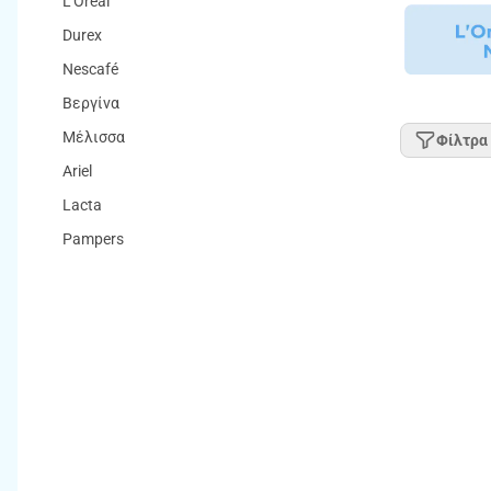
L'Oreal
Durex
Nescafé
Βεργίνα
Μέλισσα
Φίλτρα
Ariel
Lacta
Pampers