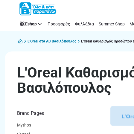
L'Oreal
Παράλειψη
Καθαρισμός
Προσώπου
Eshop
Προσφορές
Φυλλάδια
Summer Shop
Μό
&
Ντεμακιγιάζ
στα
L'Oreal στα ΑΒ Βασιλόπουλος
L'Oreal Καθαρισμός Προσώπου 
supermarket
ΑΒ
L'Oreal Καθαρισ
Βασιλόπουλος
Brand Pages
Mythos