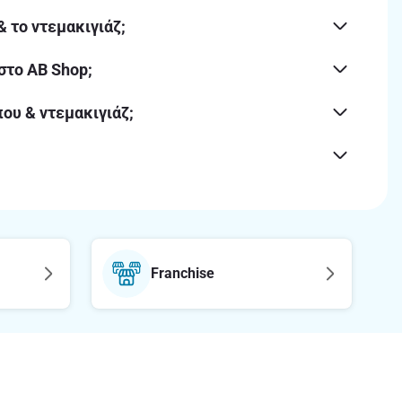
 το ντεμακιγιάζ;
στο ΑΒ Shop;
ου & ντεμακιγιάζ;
Franchise
Ακολούθησε μας στα social media