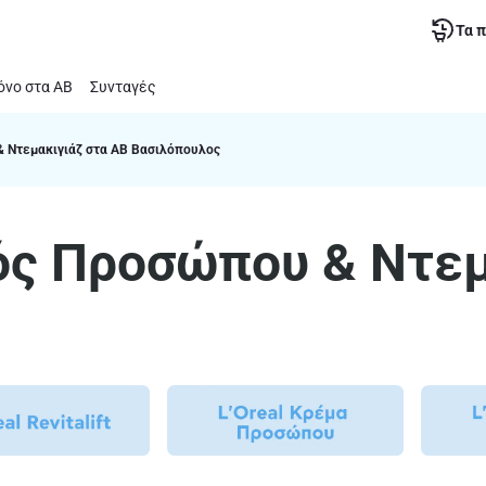
Τα 
νο στα ΑΒ
Συνταγές
& Ντεμακιγιάζ στα ΑΒ Βασιλόπουλος
μός Προσώπου & Ντεμ