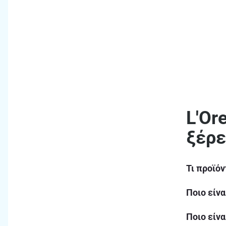
L'Or
ξέρε
Τι προϊό
Ποιο είνα
Ποιο είνα