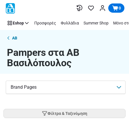
Pampers
Παράλειψη
0
στα
supermarket
Eshop
Προσφορές
Φυλλάδια
Summer Shop
Μόνο στ
ΑΒ
Βασιλόπουλος
AB
Pampers στα ΑΒ
Βασιλόπουλος
Brand Pages
Φίλτρα & Ταξινόμηση