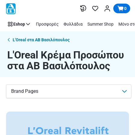
L'Oreal
Παράλειψη
0
Κρέμα
Προσώπου
Eshop
Προσφορές
Φυλλάδια
Summer Shop
Μόνο στ
στα
supermarket
ΑΒ
L'Oreal στα ΑΒ Βασιλόπουλος
Βασιλόπουλος
L'Oreal Κρέμα Προσώπου
στα ΑΒ Βασιλόπουλος
Brand Pages