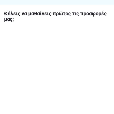
Θέλεις να μαθαίνεις πρώτος τις προσφορές
μας;
E-mail
Εγγραφή στο newsletter
Ακολούθησε μας στα social media
Σχετικά με το ΑΒ
Νομικές πληροφορίες