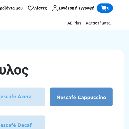
προϊόντα μου
Λίστες
Σύνδεση ή εγγραφή
0
AB Plus
Καταστήματα
ουλος