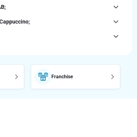
ΑΒ;
 Cappuccino;
Franchise
Ακολούθησε μας στα social media
etter