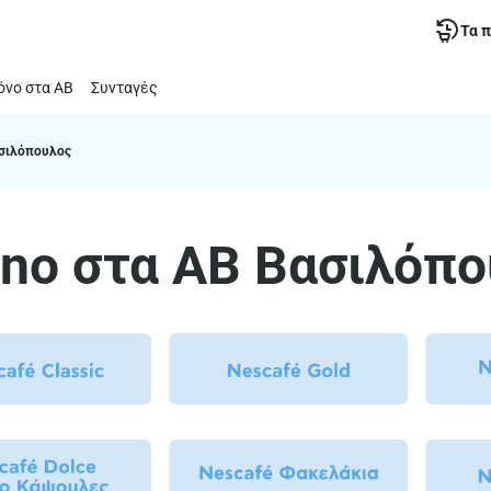
Τα 
νο στα ΑΒ
Συνταγές
ασιλόπουλος
ino στα ΑΒ Βασιλόπ