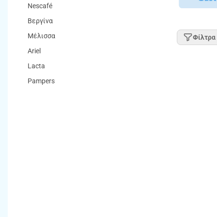
Nescafé
Βεργίνα
Μέλισσα
Φίλτρα
Ariel
Lacta
Pampers