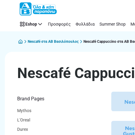
Nescafé
Παράλειψη
Cappuccino
στα
Eshop
Προσφορές
Φυλλάδια
Summer Shop
Μό
supermarket
ΑΒ
Βασιλόπουλος
Nescafé στα ΑΒ Βασιλόπουλος
Nescafé Cappuccino στα ΑΒ Β
Nescafé Cappucc
Brand Pages
Mythos
L'Oreal
Durex