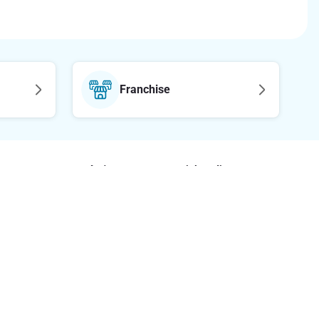
Franchise
Ακολούθησε μας στα social media
etter
οφορίες
έσεις
ς Ευρωπαϊκής Οδηγίας Πρόσβασης