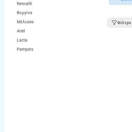
Nescafé
Βεργίνα
Μέλισσα
Φίλτρα
Ariel
Lacta
Pampers