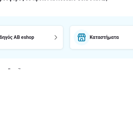
δηγός AB eshop
Καταστήματα
E-mail
Εγγραφή στο newsl
με το ΑΒ
Νομικές πληρ
Όροι και Προϋποθ
ΑΒ
Δήλωση εφαρμογή