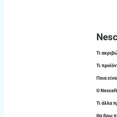
Νesc
Τι ακριβώ
Τι προϊόν
Ποια είνα
Ο Nescafé
Τι άλλα π
Θα βρω π