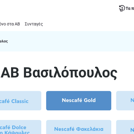
Τα 
νο στα ΑΒ
Συνταγές
ουλος
α ΑΒ Βασιλόπουλος