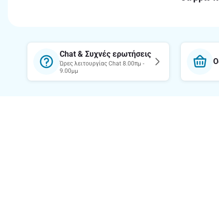
Chat & Συχνές ερωτήσεις
Ο
Ώρες λειτουργίας Chat 8.00πμ -
9.00μμ
Θέλεις να μαθαίνεις πρώτος τις
προσφορές μας;
Κατέβασε την εφαρμογή
Σχετικά 
Η εταιρεία
Υπεύθυνη 