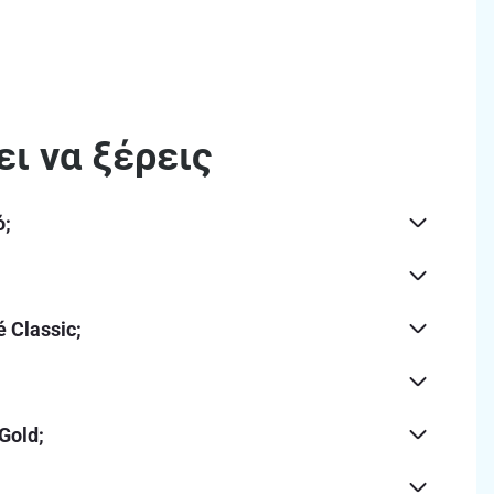
ι να ξέρεις
ό;
 Classic;
Gold;