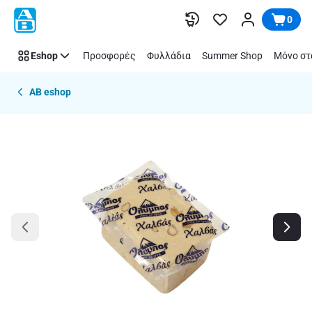
Παράλειψη
0
Eshop
Προσφορές
Φυλλάδια
Summer Shop
Μόνο στ
AB eshop