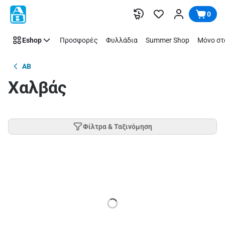
Παράλειψη
0
Eshop
Προσφορές
Φυλλάδια
Summer Shop
Μόνο στ
AB
Χαλβάς
Φίλτρα & Ταξινόμηση