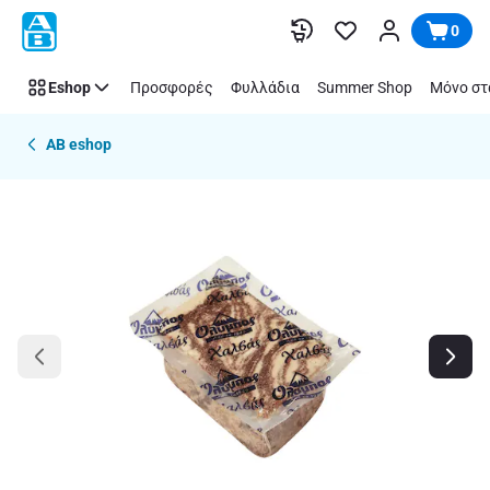
Παράλειψη
0
Eshop
Προσφορές
Φυλλάδια
Summer Shop
Μόνο στ
AB eshop