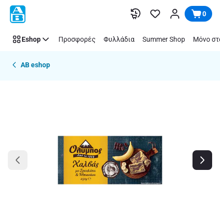
Παράλειψη
0
Eshop
Προσφορές
Φυλλάδια
Summer Shop
Μόνο στ
AB eshop