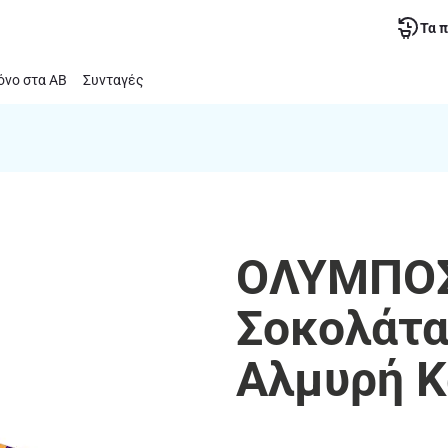
Τα 
νο στα ΑΒ
Συνταγές
ΟΛΥΜΠΟΣ
Σοκολάτα
Αλμυρή Κ