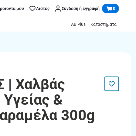
προϊόντα μου
Λίστες
Σύνδεση ή εγγραφή
0
AB Plus
Καταστήματα
 | Χαλβάς
 Υγείας &
αραμέλα 300g