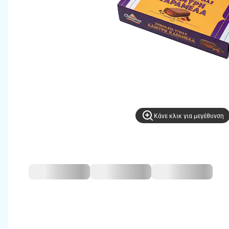
Kάνε κλικ για μεγέθυνση