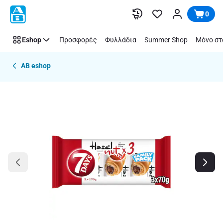
Παράλειψη
0
Eshop
Προσφορές
Φυλλάδια
Summer Shop
Μόνο στ
AB eshop