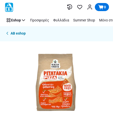
Παράλειψη
0
Eshop
Προσφορές
Φυλλάδια
Summer Shop
Μόνο στ
AB eshop