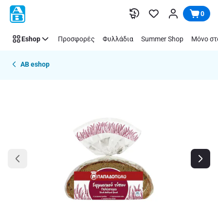
Παράλειψη
0
Eshop
Προσφορές
Φυλλάδια
Summer Shop
Μόνο στ
AB eshop