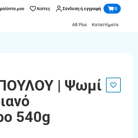
προϊόντα μου
Λίστες
Σύνδεση ή εγγραφή
0
AB Plus
Καταστήματα
ΟΥΛΟΥ | Ψωμί
ιανό
ρο 540g