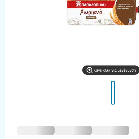
Kάνε κλικ για μεγέθυνση