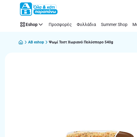
Παράλειψη
Eshop
Προσφορές
Φυλλάδια
Summer Shop
Μό
AB eshop
Ψωμί Τοστ Χωριανό Πολύσπορο 540g