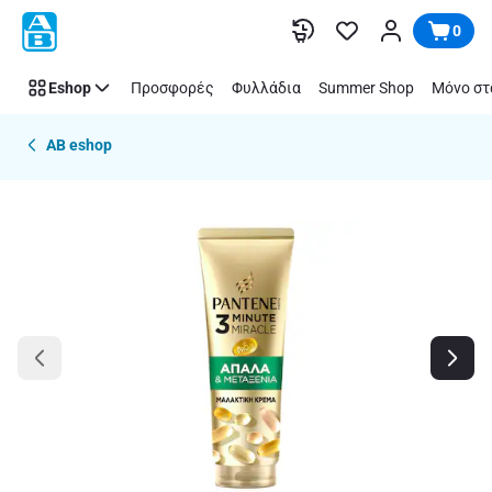
Παράλειψη
0
Eshop
Προσφορές
Φυλλάδια
Summer Shop
Μόνο στ
AB eshop