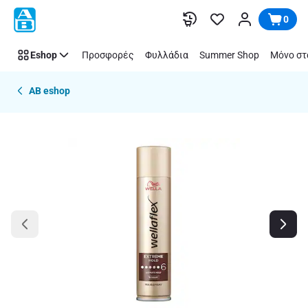
Παράλειψη
0
Eshop
Προσφορές
Φυλλάδια
Summer Shop
Μόνο στ
AB eshop