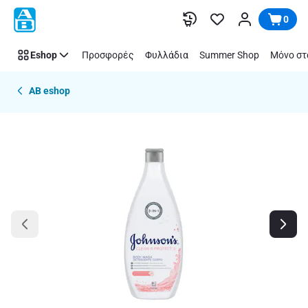
Παράλειψη
0
Eshop
Προσφορές
Φυλλάδια
Summer Shop
Μόνο στ
AB eshop