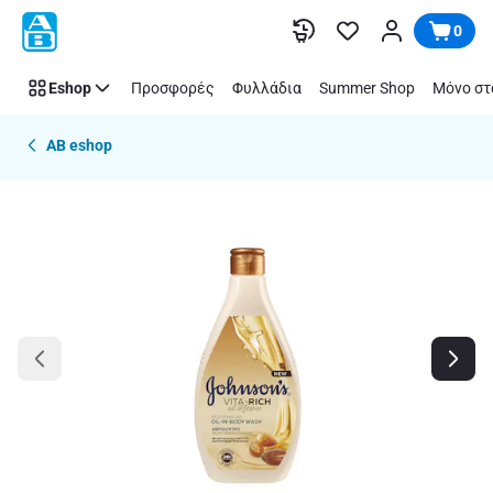
Παράλειψη
0
Eshop
Προσφορές
Φυλλάδια
Summer Shop
Μόνο στ
AB eshop