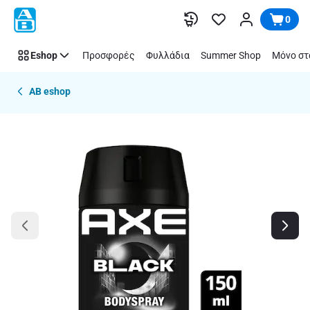
Παράλειψη
0
Eshop
Προσφορές
Φυλλάδια
Summer Shop
Μόνο στ
AB eshop