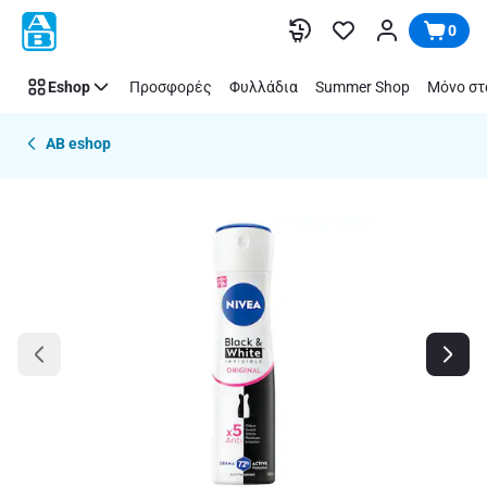
Παράλειψη
0
Eshop
Προσφορές
Φυλλάδια
Summer Shop
Μόνο στ
AB eshop