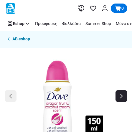
Παράλειψη
0
Eshop
Προσφορές
Φυλλάδια
Summer Shop
Μόνο στ
AB eshop