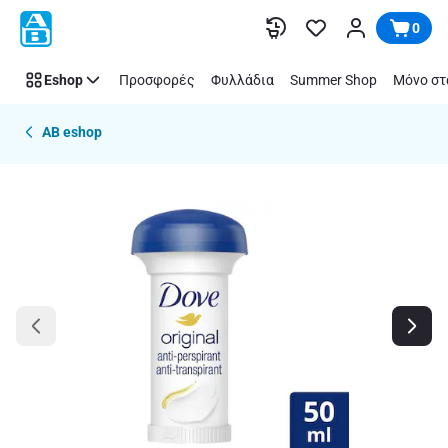
Παράλειψη
0
Eshop
Προσφορές
Φυλλάδια
Summer Shop
Μόνο στ
AB eshop