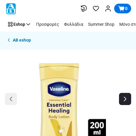
Παράλειψη
0
Eshop
Προσφορές
Φυλλάδια
Summer Shop
Μόνο στ
AB eshop