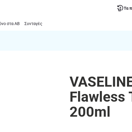
Τα 
νο στα ΑΒ
Συνταγές
VASELINE
Flawless 
200ml