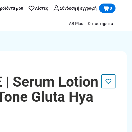
προϊόντα μου
Λίστες
Σύνδεση ή εγγραφή
0
AB Plus
Καταστήματα
 | Serum Lotion
Tone Gluta Hya