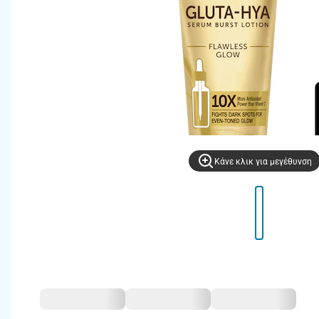
Kάνε κλικ για μεγέθυνση