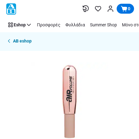
Παράλειψη
0
Eshop
Προσφορές
Φυλλάδια
Summer Shop
Μόνο στ
AB eshop