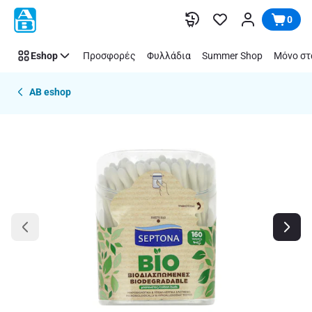
Παράλειψη
0
Eshop
Προσφορές
Φυλλάδια
Summer Shop
Μόνο στ
AB eshop