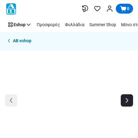
Παράλειψη
0
Eshop
Προσφορές
Φυλλάδια
Summer Shop
Μόνο στ
AB eshop