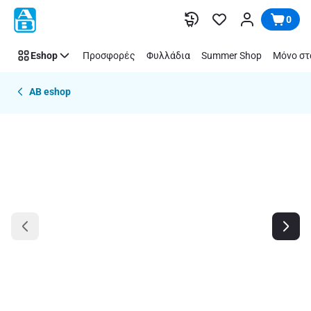
Παράλειψη
0
Eshop
Προσφορές
Φυλλάδια
Summer Shop
Μόνο στ
AB eshop